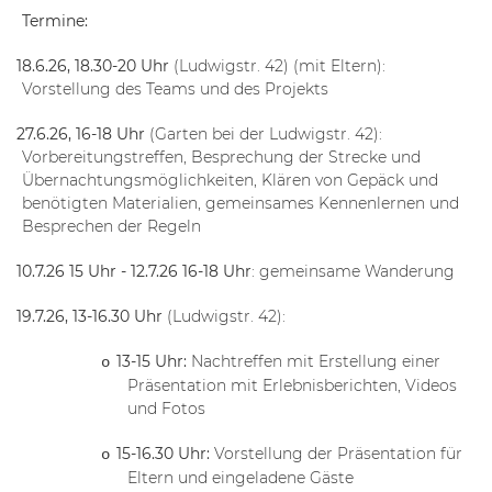
Termine:
18.6.26, 18.30-20 Uhr
(Ludwigstr. 42) (mit Eltern):
·
Vorstellung des Teams und des Projekts
27.6.26, 16-18 Uhr
(Garten bei der Ludwigstr. 42):
·
Vorbereitungstreffen, Besprechung der Strecke und
Übernachtungsmöglichkeiten, Klären von Gepäck und
benötigten Materialien, gemeinsames Kennenlernen und
Besprechen der Regeln
10.7.26 15 Uhr - 12.7.26 16-18 Uhr
: gemeinsame Wanderung
·
19.7.26, 13-16.30 Uhr
(Ludwigstr. 42):
·
13-15 Uhr:
Nachtreffen mit Erstellung einer
o
Präsentation mit Erlebnisberichten, Videos
und Fotos
15-16.30 Uhr:
Vorstellung der Präsentation für
o
Eltern und eingeladene Gäste